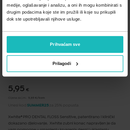
Zdravlje muškarca
Minerali
medije, oglašavanje i analizu, a oni ih mogu kombinirati s
drugim podacima koje ste im pružili ili koje su prikupili
Zdravlje žene
Probiotici i prebiotici
dok ste upotrebljavali njihove usluge.
Vitamini
Prihvaćam sve
Dodaj na listu želja
Prilagodi
Važna obavijest prema Zakonu o zaštiti potrošača.
.
5,95
€
Cijena za j.m.:
5,95 €/kom
Unesi kod
SUMMER25
za 25% popusta
Xwhite® PRO DENTAL FLOSS Sensitive, patentirano i klinički
dokazano djelovanje. Xwhite zubni konac napravljen je da
vam pomogne u smanjenju krvarenja desni i uklanjanju