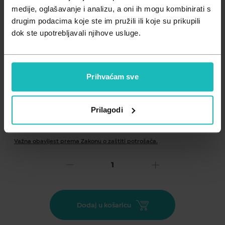
Zdravlje muškarca
Minerali
medije, oglašavanje i analizu, a oni ih mogu kombinirati s
drugim podacima koje ste im pružili ili koje su prikupili
Zdravlje žene
Probiotici i prebiotici
dok ste upotrebljavali njihove usluge.
Vitamini
Prihvaćam sve
Prilagodi
Dodaj na listu želja
Važna obavijest prema Zakonu o zaštiti potrošača.
.
1,60
€
Cijena za j.m.:
16,00 €/kg
Unesi kod
SUMMER25
za 25% popusta
Dodaj u košaricu
Ove zobene pločice namjenjene su da opskrbe vaše tijelo