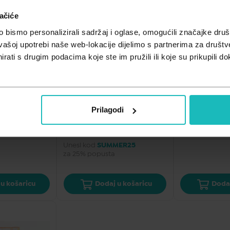
ačiće
bismo personalizirali sadržaj i oglase, omogućili značajke društv
vašoj upotrebi naše web-lokacije dijelimo s partnerima za društv
rati s drugim podacima koje ste im pružili ili koje su prikupili do
 I NJEGA
KOZMETIKA I NJEGA
KOZMETIK
aciju Čupko 
Set za depilaciju lica Čupko 
Set za depilacij
l
16 traka
kože lica Čupk
Prilagodi
3,70
€
3,90
€
69 €/l
Cijena za j.m.:
0,23 €/kom
Cijena za j.m.:
0,
Unesi kod
SUMMER25
za 25% popusta
u košaricu
Dodaj u košaricu
Dodaj