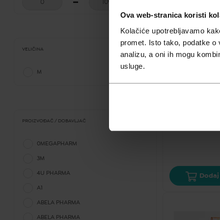
Ova web-stranica koristi kol
Kolačiće upotrebljavamo kako 
promet. Isto tako, podatke o 
VELIČINA
analizu, a oni ih mogu kombini
KOZMETIKA
usluge.
M
Krema za depil
sensitive 125m
2,95
€
PROIZVOĐAČ / DOBAVLJAČ
Cijena za j.m.:
22,
0MEGAPHARM
3M
4U PHARMA
Dodaj 
A1
ABELA PHARMA
ABELA PHARMA