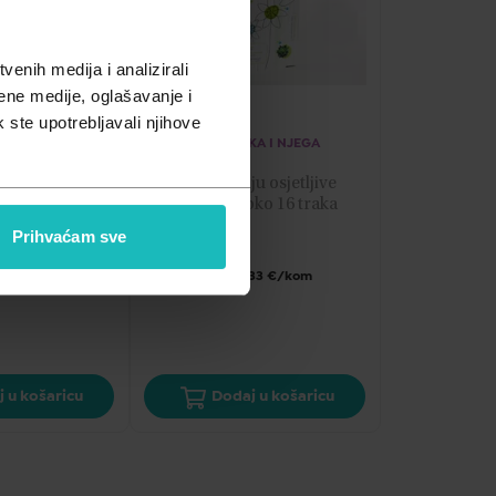
enih medija i analizirali
ene medije, oglašavanje i
k ste upotrebljavali njihove
A I NJEGA
KOZMETIKA I NJEGA
u osjetljive 
Set za depilaciju osjetljive 
o 16 traka
kože tijela Čupko 16 traka
Prihvaćam sve
5,30
€
24 €/kom
Cijena za j.m.:
0,33 €/kom
 u košaricu
Dodaj u košaricu