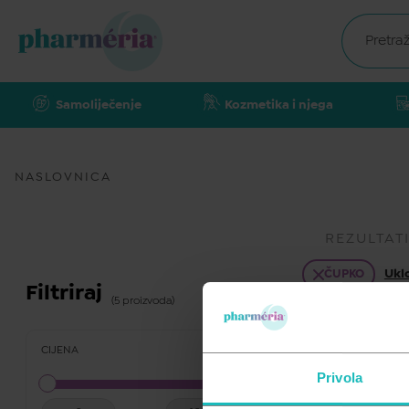
Samoliječenje
Kozmetika i njega
NASLOVNICA
REZULTAT
Uklo
ČUPKO
Filtriraj
(5 proizvoda)
CIJENA
Privola