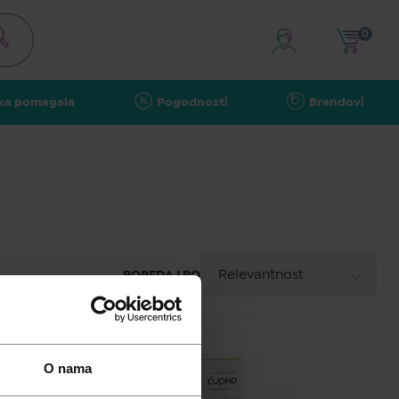
0
ka pomagala
Pogodnosti
Brandovi
A - Z
Relevantnost
POREDAJ PO
Z - A
Najniža cijena
O nama
Najviša cijena