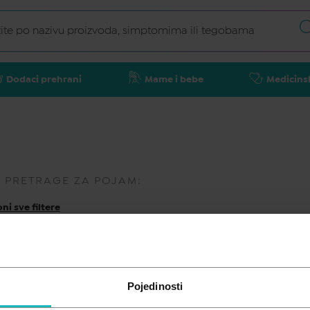
Dodaci prehrani
Mame i bebe
Medicins
I PRETRAGE ZA POJAM:
ni sve filtere
Pojedinosti