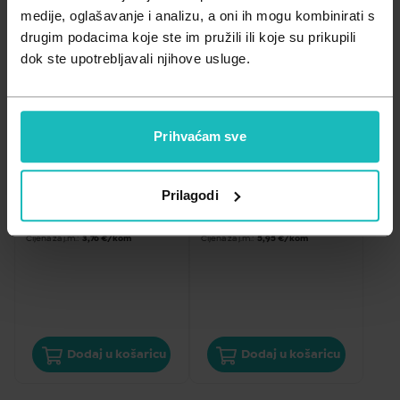
Zdravlje muškarca
Minerali
medije, oglašavanje i analizu, a oni ih mogu kombinirati s
drugim podacima koje ste im pružili ili koje su prikupili
Zdravlje žene
Probiotici i prebiotici
dok ste upotrebljavali njihove usluge.
Vitamini
TEMPERATURA I BOLOVI
TEMPERATURA I BOLOVI
Prihvaćam sve
Ibuxin Rapid 684mg 10 
Ibuxin Rapid 684mg 20 
filmom obloženih 
filmom obloženih 
tableta
tableta
Prilagodi
3,76
€
5,95
€
Cijena za j.m.:
3,76 €/kom
Cijena za j.m.:
5,95 €/kom
Dodaj u košaricu
Dodaj u košaricu