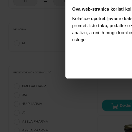
Ova web-stranica koristi kol
Kolačiće upotrebljavamo kako 
promet. Isto tako, podatke o 
VELIČINA
analizu, a oni ih mogu kombini
KOŽNE BOLESTI
usluge.
M
LifeTime Adva
skin,hair&nai
28,90
€
PROIZVOĐAČ / DOBAVLJAČ
Cijena za j.m.:
0,4
0MEGAPHARM
3M
4U PHARMA
Dodaj 
A1
ABELA PHARMA
ABELA PHARMA