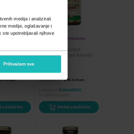
enih medija i analizirali
ene medije, oglašavanje i
k ste upotrebljavali njihove
ZIMI
DODACI PREHRANI
n  dodatak 
LifeTime Bromelain   
psulama 100 
dodatak prehrani  kapsule 
30x500mg
Prihvaćam sve
16,90
€
24 €/kom
Cijena za j.m.:
0,56 €/kom
Unesi kod
SUMMER25
za 25% popusta
 u košaricu
Dodaj u košaricu