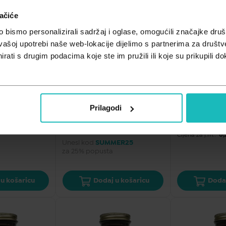
ačiće
bismo personalizirali sadržaj i oglase, omogućili značajke društv
vašoj upotrebi naše web-lokacije dijelimo s partnerima za društv
rati s drugim podacima koje ste im pružili ili koje su prikupili do
 I INFEKCIJE
EN
nced 
LifeTime B - 50 kompleks 60 
LifeTime Betai
l BOOSTER
kapsula
prehrani u ka
kapsula
Prilagodi
17,90
€
23,89
€
8 €/kom
Cijena za j.m.:
0,30 €/kom
Cijena za j.m.:
0,
Unesi kod
SUMMER25
za 25% popusta
u košaricu
Dodaj u košaricu
Dodaj