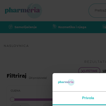
Samoliječenje
Kozmetika i njega
NASLOVNICA
REZULTAT
Uk
LIFETIME
Filtriraj
(24 proizvoda)
CIJENA
Privola