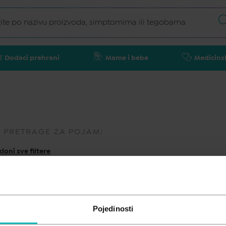
Dodaci prehrani
Mame i bebe
Medicins
I PRETRAGE ZA POJAM:
loni sve filtere
Pojedinosti