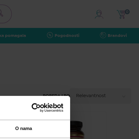
0
ka pomagala
Pogodnosti
Brandovi
A - Z
Relevantnost
POREDAJ PO
Z - A
Najniža cijena
O nama
Najviša cijena