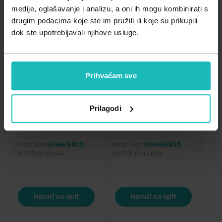
Zdravlje muškarca
Minerali
medije, oglašavanje i analizu, a oni ih mogu kombinirati s
drugim podacima koje ste im pružili ili koje su prikupili
Zdravlje žene
Probiotici i prebiotici
dok ste upotrebljavali njihove usluge.
Vitamini
KOSA
KOSA
Prihvaćam sve
Olivia Garden Bamboo 
Olivia Garden Bamboo 
touch comb 1, češalj
touch comb 2, češalj
Prilagodi
4,14
€
4,14
€
Cijena za j.m.:
4,14 €/kom
Cijena za j.m.:
4,14 €/kom
Unesi kod
SUMMER25
Unesi kod
SUMMER25
za 25% popusta
za 25% popusta
Naruči na upit
Naruči na upit