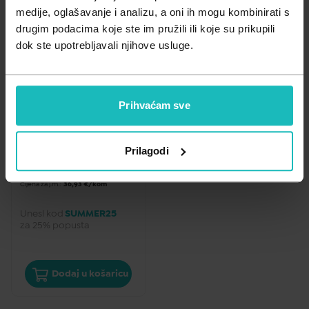
Zdravlje muškarca
Minerali
medije, oglašavanje i analizu, a oni ih mogu kombinirati s
drugim podacima koje ste im pružili ili koje su prikupili
Zdravlje žene
Probiotici i prebiotici
dok ste upotrebljavali njihove usluge.
Vitamini
KAPI ZA OKO
Prihvaćam sve
RESVEGA kapsule 
Dodatak prehrani za 
održavanje vida 
Prilagodi
36,93
€
Cijena za j.m.:
36,93 €/kom
Unesi kod
SUMMER25
za 25% popusta
Dodaj u košaricu