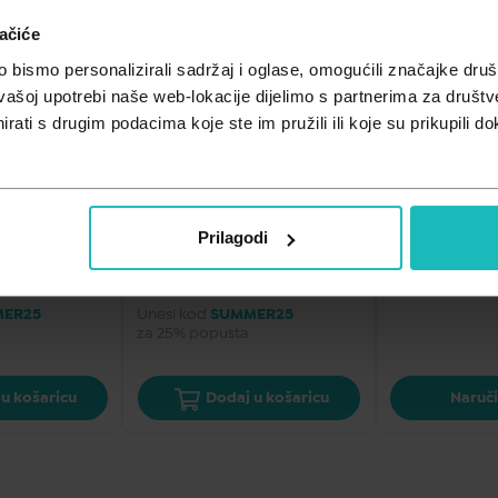
ačiće
bismo personalizirali sadržaj i oglase, omogućili značajke društv
vašoj upotrebi naše web-lokacije dijelimo s partnerima za društv
rati s drugim podacima koje ste im pružili ili koje su prikupili do
 I NJEGA
ČIŠĆENJE I NJEGA
ČIŠĆENJ
n Triactive 
Yasenka skinage collagen 
Yasenka skina
elegance  500ml
prah 100g
Prilagodi
41,50
€
27,00
€
00 €/kom
Cijena za j.m.:
83,00 €/l
Cijena za j.m.:
27
ER25
Unesi kod
SUMMER25
za 25% popusta
u košaricu
Dodaj u košaricu
Naruči