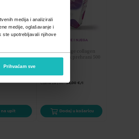
enih medija i analizirali
ene medije, oglašavanje i
k ste upotrebljavali njihove
E I NJEGA
ČIŠĆENJE I NJEGA
ge collagen 
Yasenka skinage collagen 
tekući dodatak prehrani 500 
ml
Prihvaćam sve
27,00
€
0,00 €/kg
Cijena za j.m.:
54,00 €/l
 na upit
Dodaj u košaricu