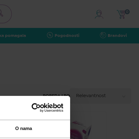
0
ka pomagala
Pogodnosti
Brandovi
A - Z
Relevantnost
POREDAJ PO
Z - A
Najniža cijena
O nama
Najviša cijena