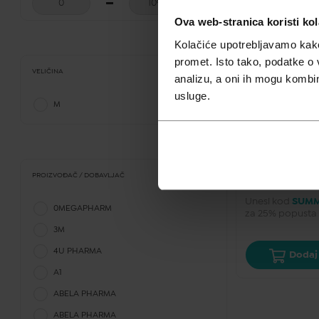
Ova web-stranica koristi kol
Kolačiće upotrebljavamo kako 
promet. Isto tako, podatke o 
VELIČINA
analizu, a oni ih mogu kombini
ČIŠĆENJE
usluge.
M
Skinage Collage
20 000, 500 ml 
55,00
€
PROIZVOĐAČ / DOBAVLJAČ
Cijena za j.m.:
55,
Unesi kod
SUMM
0MEGAPHARM
za 25% popusta
3M
4U PHARMA
Dodaj 
A1
ABELA PHARMA
ABELA PHARMA