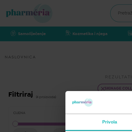
Samoliječenje
Kozmetika i njega
NASLOVNICA
REZULTAT
SKINAGE COL
Filtriraj
(4 proizvoda)
CIJENA
Privola