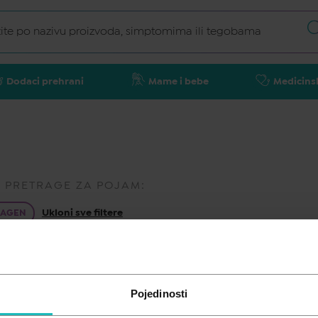
Dodaci prehrani
Mame i bebe
Medicins
I PRETRAGE ZA POJAM:
Ukloni sve filtere
LAGEN
Pojedinosti