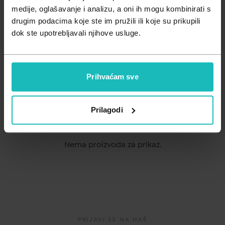
Zdravlje muškarca
Minerali
medije, oglašavanje i analizu, a oni ih mogu kombinirati s
drugim podacima koje ste im pružili ili koje su prikupili
Važna obavijest prema Zakonu o zaštiti potrošača.
Zdravlje žene
Probiotici i prebiotici
dok ste upotrebljavali njihove usluge.
Vitamini
A - Z
Prihvaćam sve
Filtriraj
Relevantnost
Z - A
Prilagodi
Najniža cijena
Najviša cijena
Nema proizvoda za prikaz.
PRIJAVI SE NA NAŠ