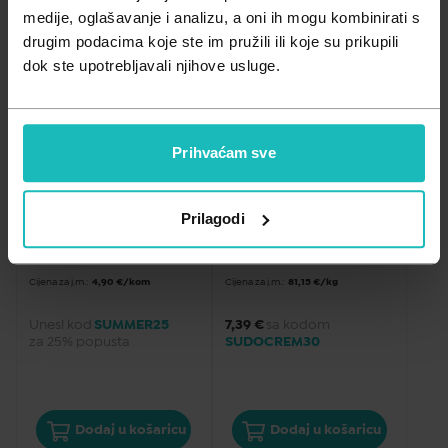
Zdravlje muškarca
Minerali
medije, oglašavanje i analizu, a oni ih mogu kombinirati s
drugim podacima koje ste im pružili ili koje su prikupili
Najviša cijena
Zdravlje žene
Probiotici i prebiotici
dok ste upotrebljavali njihove usluge.
Vitamini
Prihvaćam sve
KOZMETIKA ZA BEBE
PELENSKI OSIP
My little Sudocrem, 22g
Sudocrem Multiexpert 
zaštitna krema, 125g
Prilagodi
4,90
€
10,55
€
Cijena za j.m.:
4,90 €/kom
Cijena za j.m.:
81,15 €/kg
Unesi kod
SUMMER25
7,39 €
sa kodom
za 25% popusta
SUDOCREM30
Dodaj u košaricu
Dodaj u košaricu