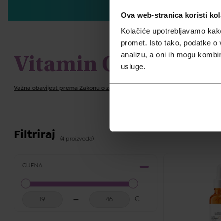
Ova web-stranica koristi kol
Kolačiće upotrebljavamo kako 
promet. Isto tako, podatke o 
analizu, a oni ih mogu kombini
Vitamin C
usluge.
Važna obavijest prema Zakonu o zaštiti potrošača.
Filtriraj
(4 proizvoda)
CIJENA