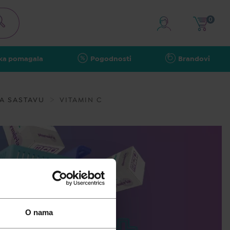
0
ka pomagala
Pogodnosti
Brandovi
A SASTAVU
VITAMIN C
O nama