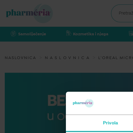
Samoliječenje
Kozmetika i njega
NASLOVNICA
N A S L O V N I C A
L'OREAL MICR
Privola