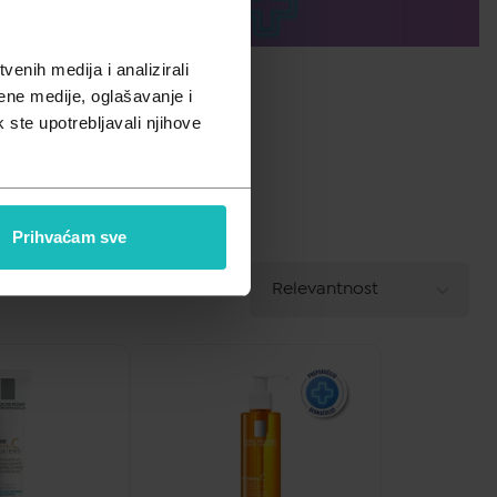
enih medija i analizirali
ene medije, oglašavanje i
k ste upotrebljavali njihove
Prihvaćam sve
A - Z
Relevantnost
POREDAJ PO
Z - A
Najniža cijena
Najviša cijena