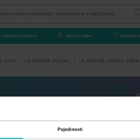
Dodaci prehrani
Mame i bebe
Medicins
O SITE
LA ROCHE-POSAY
LA ROCHE-POSAY PREM
Pojedinosti