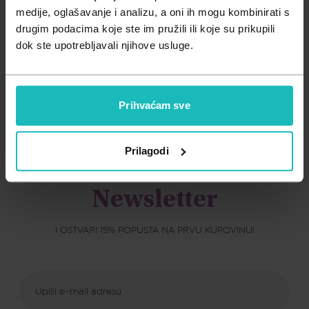
Zdravlje muškarca
Minerali
medije, oglašavanje i analizu, a oni ih mogu kombinirati s
Najniža cijena
drugim podacima koje ste im pružili ili koje su prikupili
Zdravlje žene
Probiotici i prebiotici
dok ste upotrebljavali njihove usluge.
Najviša cijena
Vitamini
Nema proizvoda za prikaz.
Prihvaćam sve
Prilagodi
PRIJAVI SE NA NAŠ
Newsletter
I OSTVARI 15% POPUSTA NA PRVU KUPOVINU!