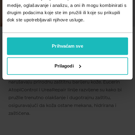
Zdravlje muškarca
Minerali
medije, oglašavanje i analizu, a oni ih mogu kombinirati s
drugim podacima koje ste im pružili ili koje su prikupili
Zdravlje žene
Probiotici i prebiotici
dok ste upotrebljavali njihove usluge.
Vitamini
Prihvaćam sve
Suha i osjetljiva koža zahtijeva posebnu pažnju, bilo
Prilagodi
da je riječ o atopijskom dermatitisu, sezonskim
promjenama ili svakodnevnim izazovima koji
narušavaju prirodnu zaštitnu barijeru kože. Eucerin
AtopiControl i UreaRepair linije razvijene su kako bi
pružile trenutno olakšanje i dugotrajnu zaštitu,
osiguravajući da koža ostane mekana, hidrirana i
zaštićena.