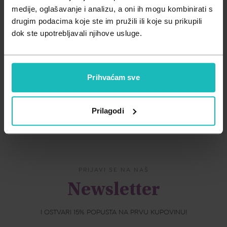
Zdravlje muškarca
Minerali
medije, oglašavanje i analizu, a oni ih mogu kombinirati s
drugim podacima koje ste im pružili ili koje su prikupili
Zdravlje žene
Probiotici i prebiotici
NOVALAC BLOGGER
•
27.07.2023.
dok ste upotrebljavali njihove usluge.
Grčevi ili zahtjevno dojenče?
Vitamini
Prihvaćam sve
Prikaži više
Prilagodi
PRIJAVI SE NA NAŠ
Newsletter
I OSTVARI 15% POPUSTA NA PRVU KUPOVINU!