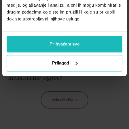
Zdravlje muškarca
Minerali
medije, oglašavanje i analizu, a oni ih mogu kombinirati s
drugim podacima koje ste im pružili ili koje su prikupili
Zdravlje žene
Probiotici i prebiotici
dok ste upotrebljavali njihove usluge.
Vitamini
Prihvaćam sve
ANA JELČIĆ, DR. MED. SPEC. GINEKOLOGIJE I
OPSTETRICIJE /
•
14.03.2023.
Prilagodi
Kako prirodno utjecati na regulaciju
neredovitog menstrualnog ciklusa i
menstrualne tegobe?
Prikaži više