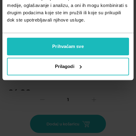
Zdravlje muškarca
Minerali
medije, oglašavanje i analizu, a oni ih mogu kombinirati s
drugim podacima koje ste im pružili ili koje su prikupili
Zdravlje žene
Probiotici i prebiotici
dok ste upotrebljavali njihove usluge.
Vitamini
Prihvaćam sve
Dodaj na listu želja
Prilagodi
Važna obavijest prema Zakonu o zaštiti potrošača.
.
26,98
€
Cijena za j.m.:
0,45 €/kom
Unesi kod
SUMMER25
za 25% popusta
Dodatak prehrani za ravnotežu hormona, metabolizma i
Dodaj u košaricu
stvaranja energije. Selen doprinosi normalnoj funkciji
štitnjače. Jod doprinosi normalnoj proizvodnji hormona i