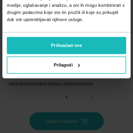
Zdravlje muškarca
Minerali
medije, oglašavanje i analizu, a oni ih mogu kombinirati s
drugim podacima koje ste im pružili ili koje su prikupili
Zdravlje žene
Probiotici i prebiotici
dok ste upotrebljavali njihove usluge.
Vitamini
Prihvaćam sve
Prilagodi
Dodaj na listu želja
Važna obavijest prema Zakonu o zaštiti potrošača.
.
8,61
€
Cijena za j.m.:
78,27 €/kg
Unesi kod
SUMMER25
za 25% popusta
Dodaj u košaricu
Apivital Plus smo kreirali za sve one koji žele zadržati dobro