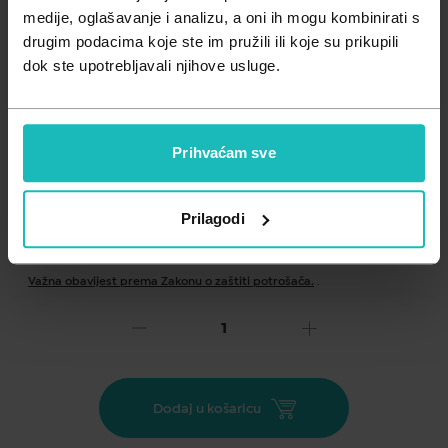
Zdravlje muškarca
Minerali
medije, oglašavanje i analizu, a oni ih mogu kombinirati s
drugim podacima koje ste im pružili ili koje su prikupili
Zdravlje žene
Probiotici i prebiotici
dok ste upotrebljavali njihove usluge.
Vitamini
Prihvaćam sve
Prilagodi
Dodaj na listu želja
Važna obavijest prema Zakonu o zaštiti potrošača.
.
34,00
€
Cijena za j.m.:
34,00 €/kom
Unesi kod
SUMMER25
za 25% popusta
Dodaj u košaricu
Doppelherz® system Glukozamin 1000 + Kurkuma Vegan je