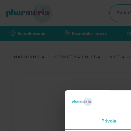
Samoliječenje
Kozmetika i njega
NASLOVNICA
KOZMETIKA I NJEGA
NJEGA L
Privola