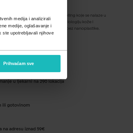
pusta
cionalni sastojci i mikrosfere za piling koje se nalaze u
enih medija i analizirali
gulacije lučenja sebuma poštujući fiziologiju kože i
ene medije, oglašavanje i
tmane. Sadrži 100% prirodne čestite bez nanoplastike.
k ste upotrebljavali njihove
nje s dermatološkom terapijiom.
ku od 1 do 2 dana
Prihvaćam sve
anje u ljekarni na 290 lokacija
m ili gotovinom
a na adresu iznad 59€