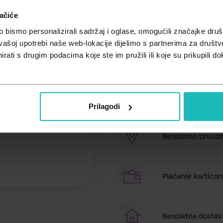
Unesi kod
SUMMER25
za 25% po
ačiće
Za masnu kožu sklonu aknama. Funk
bismo personalizirali sadržaj i oglase, omogućili značajke društv
formuli imaju učinak čišćenja i re
vašoj upotrebi naše web-lokacije dijelimo s partnerima za društv
pripremajući je za specifične tre
rati s drugim podacima koje ste im pružili ili koje su prikupili do
Proizvod je siguran za kombinira
Brza dostava u ro
Prilagodi
Besplatno preuzim
Plaćanje kartico
Besplatna dostav