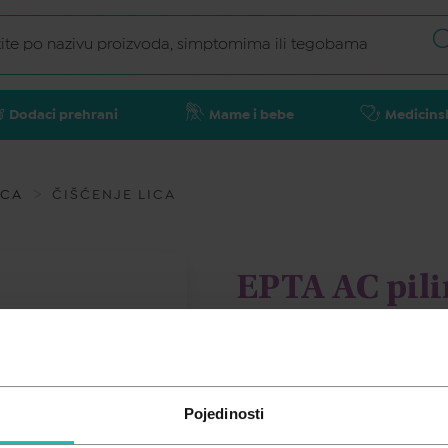
Dodaci prehrani
Mame i bebe
Medicins
ICA
ČIŠĆENJE LICA
EPTA AC pili
EPTADERM
20,00
€
Pojedinosti
Cijena za j.m.:
133,33 €/l