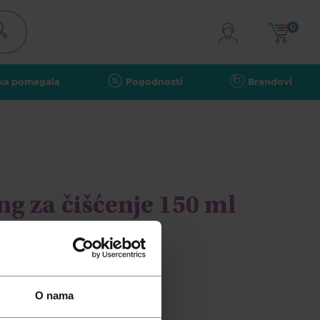
0
ka pomagala
Pogodnosti
Brandovi
ng za čišćenje 150 ml
O nama