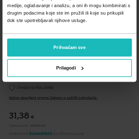
Zdravlje muškarca
Minerali
medije, oglašavanje i analizu, a oni ih mogu kombinirati s
drugim podacima koje ste im pružili ili koje su prikupili
Zdravlje žene
Probiotici i prebiotici
dok ste upotrebljavali njihove usluge.
Vitamini
Prihvaćam sve
Prilagodi
Dodaj na listu želja
Važna obavijest prema Zakonu o zaštiti potrošača.
.
31,38
€
Cijena za j.m.:
627,60 €/l
Unesi kod
SUMMER25
za 25% popusta