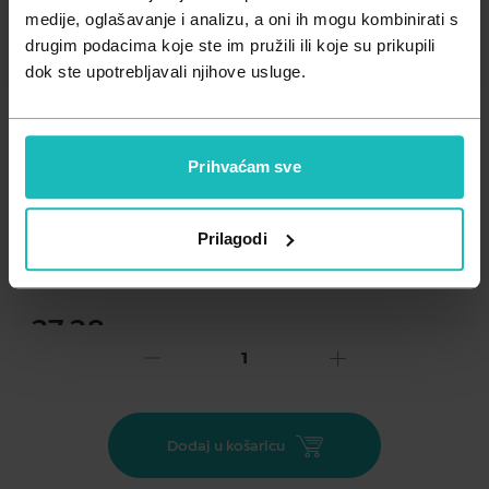
Zdravlje muškarca
Minerali
medije, oglašavanje i analizu, a oni ih mogu kombinirati s
drugim podacima koje ste im pružili ili koje su prikupili
Zdravlje žene
Probiotici i prebiotici
dok ste upotrebljavali njihove usluge.
Vitamini
Prihvaćam sve
Dodaj na listu želja
Prilagodi
Važna obavijest prema Zakonu o zaštiti potrošača.
.
37,38
€
Cijena za j.m.:
37,38 €/kom
Unesi kod
SUMMER25
za 25% popusta
Hydrabio Hyalu+ serum je prvi ekobiološki serum koji pruža
Dodaj u košaricu
koži hidrataciju i blistavost. Ima preventivno i korektivno
djelovanje protiv linija i bora. Ispunjava postojeće bore, vraća