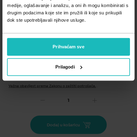
Zdravlje muškarca
Minerali
medije, oglašavanje i analizu, a oni ih mogu kombinirati s
drugim podacima koje ste im pružili ili koje su prikupili
Zdravlje žene
Probiotici i prebiotici
dok ste upotrebljavali njihove usluge.
Vitamini
Prihvaćam sve
Prilagodi
Dodaj na listu želja
Važna obavijest prema Zakonu o zaštiti potrošača.
.
42,16
60,23 €
€
Cijena za j.m.:
4.015,33 €/l
NC zadnjih 30 dana:
60,23 €
Akcija vrijedi do:
07.08.2026.
Dodaj u košaricu