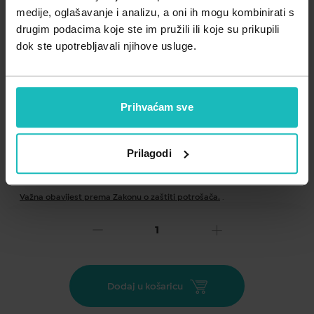
Zdravlje muškarca
Minerali
medije, oglašavanje i analizu, a oni ih mogu kombinirati s
drugim podacima koje ste im pružili ili koje su prikupili
Zdravlje žene
Probiotici i prebiotici
dok ste upotrebljavali njihove usluge.
Vitamini
Prihvaćam sve
Prilagodi
Dodaj na listu želja
Važna obavijest prema Zakonu o zaštiti potrošača.
.
72,41
€
Cijena za j.m.:
4.827,33 €/l
Unesi kod
SUMMER25
za 25% popusta
Dodaj u košaricu
Trenutno djelovanje na zatezanja i dotjerivanje konture oko