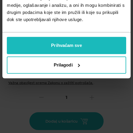
Zdravlje muškarca
Minerali
medije, oglašavanje i analizu, a oni ih mogu kombinirati s
drugim podacima koje ste im pružili ili koje su prikupili
Zdravlje žene
Probiotici i prebiotici
dok ste upotrebljavali njihove usluge.
Vitamini
Prihvaćam sve
Prilagodi
Dodaj na listu želja
Važna obavijest prema Zakonu o zaštiti potrošača.
.
28,64
€
Cijena za j.m.:
28,64 €/kom
Unesi kod
SUMMER25
za 25% popusta
Dodaj u košaricu
Frangipani Svjetlucava krema za tijelo stvorena je da njeguje,