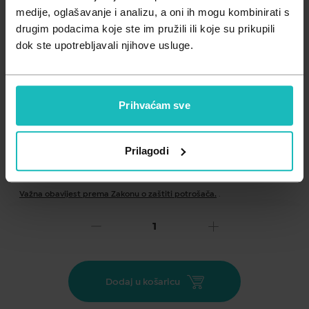
Zdravlje muškarca
Minerali
medije, oglašavanje i analizu, a oni ih mogu kombinirati s
drugim podacima koje ste im pružili ili koje su prikupili
Zdravlje žene
Probiotici i prebiotici
dok ste upotrebljavali njihove usluge.
Vitamini
Prihvaćam sve
Prilagodi
Dodaj na listu želja
Važna obavijest prema Zakonu o zaštiti potrošača.
.
9,46
€
Cijena za j.m.:
9,46 €/kom
Unesi kod
SUMMER25
za 25% popusta
Dodaj u košaricu
Pastile su proizvedene od visokokvalitetnog Manuka meda i