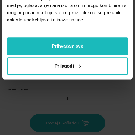
Zdravlje muškarca
Minerali
medije, oglašavanje i analizu, a oni ih mogu kombinirati s
drugim podacima koje ste im pružili ili koje su prikupili
Zdravlje žene
Probiotici i prebiotici
dok ste upotrebljavali njihove usluge.
Vitamini
Prihvaćam sve
Dodaj na listu želja
Prilagodi
Važna obavijest prema Zakonu o zaštiti potrošača.
.
19,45
€
Cijena za j.m.:
19,45 €/kom
Unesi kod
SUMMER25
za 25% popusta
NAN OPTIPRO® 4 je mliječni pripravak namijenjen maloj djeci
Dodaj u košaricu
uzrasta od navršene 2 godine, kao tekući dio prehrane.
OPTIPRO®: Optimizirane bjelančevine sukladno dobi djeteta,