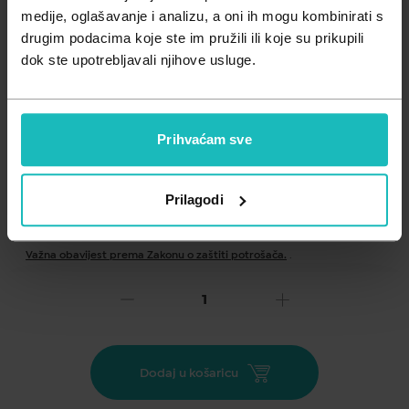
Zdravlje muškarca
Minerali
medije, oglašavanje i analizu, a oni ih mogu kombinirati s
drugim podacima koje ste im pružili ili koje su prikupili
Zdravlje žene
Probiotici i prebiotici
dok ste upotrebljavali njihove usluge.
Vitamini
Prihvaćam sve
Prilagodi
Dodaj na listu želja
Važna obavijest prema Zakonu o zaštiti potrošača.
.
38,18
€
Cijena za j.m.:
38,18 €/kom
Unesi kod
SUMMER25
za 25% popusta
Dodaj u košaricu
Ovaj jedinstveni balzam za lice s medom, dragocjenim