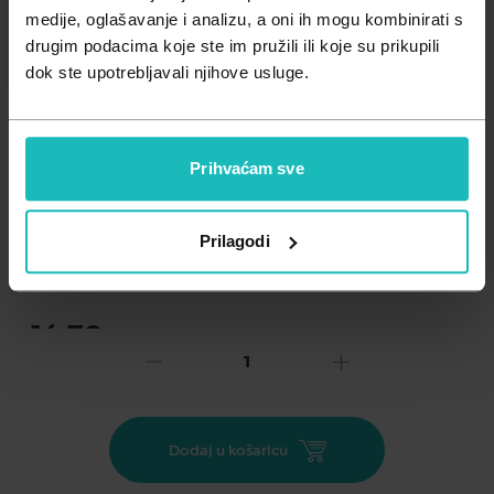
Zdravlje muškarca
Minerali
medije, oglašavanje i analizu, a oni ih mogu kombinirati s
drugim podacima koje ste im pružili ili koje su prikupili
Zdravlje žene
Probiotici i prebiotici
dok ste upotrebljavali njihove usluge.
Vitamini
Prihvaćam sve
Dodaj na listu želja
Prilagodi
Važna obavijest prema Zakonu o zaštiti potrošača.
.
16,70
€
Cijena za j.m.:
167,00 €/l
Unesi kod
SUMMER25
za 25% popusta
Nježno očistite i uklonite šminku s lica i očiju umirujućom
Dodaj u košaricu
micelarnom vodom. Micelarna voda s ekstraktom ruže
namijenjena je svim tipovima kože i napravljena je od 99 %