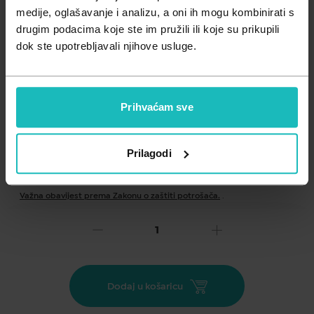
Zdravlje muškarca
Minerali
medije, oglašavanje i analizu, a oni ih mogu kombinirati s
drugim podacima koje ste im pružili ili koje su prikupili
Zdravlje žene
Probiotici i prebiotici
dok ste upotrebljavali njihove usluge.
Vitamini
Prihvaćam sve
Prilagodi
Dodaj na listu želja
Važna obavijest prema Zakonu o zaštiti potrošača.
.
83,29
€
Cijena za j.m.:
1.041,13 €/l
Unesi kod
SUMMER25
za 25% popusta
Dodaj u košaricu
Ova iznimna globalna njega protiv starenja u luksuznom