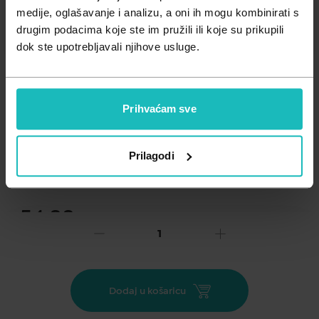
Zdravlje muškarca
Minerali
medije, oglašavanje i analizu, a oni ih mogu kombinirati s
drugim podacima koje ste im pružili ili koje su prikupili
Zdravlje žene
Probiotici i prebiotici
dok ste upotrebljavali njihove usluge.
Vitamini
Prihvaćam sve
Dodaj na listu želja
Prilagodi
Važna obavijest prema Zakonu o zaštiti potrošača.
.
54,88
€
Cijena za j.m.:
54,88 €/kom
Unesi kod
SUMMER25
za 25% popusta
Nuxe Prodigieux® Florale parfemska voda za žene koju
Dodaj u košaricu
odlikuje miris procvalog cvijeća i proljeća inspirirana je
poznatim mirisom Huile Prodigieuse® Florale, ali s nešto više