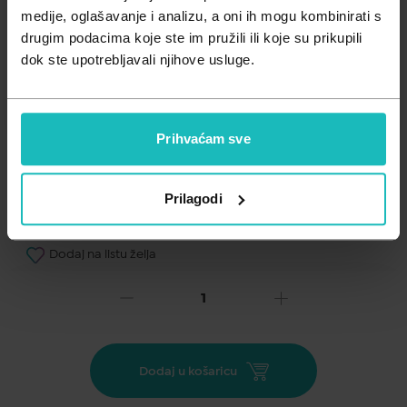
Zdravlje muškarca
Minerali
medije, oglašavanje i analizu, a oni ih mogu kombinirati s
drugim podacima koje ste im pružili ili koje su prikupili
Zdravlje žene
Probiotici i prebiotici
dok ste upotrebljavali njihove usluge.
Vitamini
Prihvaćam sve
Prilagodi
Dodaj na listu želja
Važna obavijest prema Zakonu o zaštiti potrošača.
.
27,88
€
Cijena za j.m.:
27,88 €/kom
Dodaj u košaricu
Unesi kod
SUMMER25
za 25% popusta