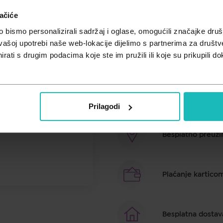
Cijena za j.m.:
11,21 €/kom
ačiće
Unesi kod
SUMMER25
za 25% po
bismo personalizirali sadržaj i oglase, omogućili značajke društv
vašoj upotrebi naše web-lokacije dijelimo s partnerima za društv
Salvit Orsovit namijenjen je za di
rati s drugim podacima koje ste im pružili ili koje su prikupili do
proljeva te za rehidraciju
, nadok
Brza dostava u ro
Prilagodi
Besplatno preuzim
Plaćanje kartico
Besplatna dostav