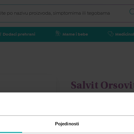
Dodaci prehrani
Mame i bebe
Medicins
Salvit Orso
Memory dječj
SALVIT
Pojedinosti
11,21
€