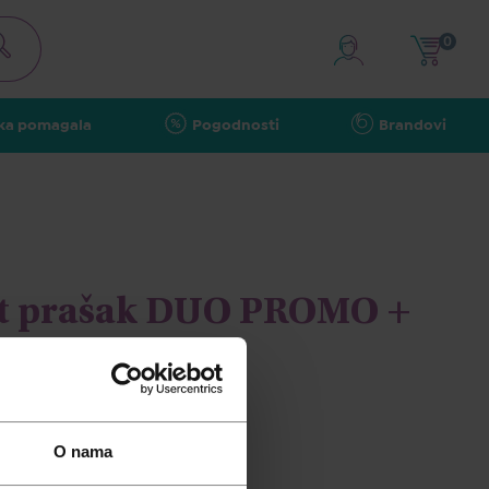
0
ka pomagala
Pogodnosti
Brandovi
vit prašak DUO PROMO +
a igra
O nama