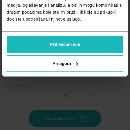
Zdravlje muškarca
Minerali
medije, oglašavanje i analizu, a oni ih mogu kombinirati s
drugim podacima koje ste im pružili ili koje su prikupili
Zdravlje žene
Probiotici i prebiotici
dok ste upotrebljavali njihove usluge.
Vitamini
Prihvaćam sve
Dodaj na listu želja
Prilagodi
Važna obavijest prema Zakonu o zaštiti potrošača.
.
24,70
€
Cijena za j.m.:
494,00 €/l
Unesi kod
SUMMER25
za 25% popusta
BARIESUN MAT SPF50+ FLUID kombinira visokoučinkoviti
Dodaj u košaricu
filterski kompleks i dva dermatološka patenta za zaštitu kože,
sprječavanje oštećenja stanica i foto-starenje uzrokovano