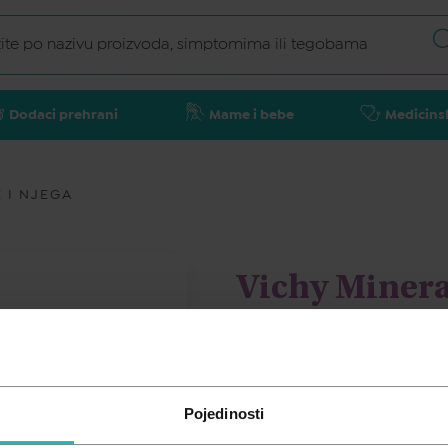
Dodaci prehrani
Mame i bebe
Medicins
 I NJEGA
Vichy Minera
i puniju kož
VICHY
Pojedinosti
27,45
€