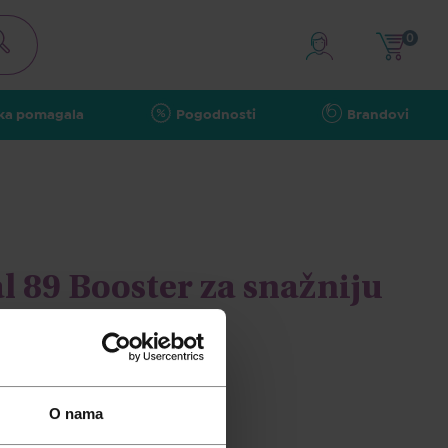
0
ka pomagala
Pogodnosti
Brandovi
l 89 Booster za snažniju
u, 50ml
O nama