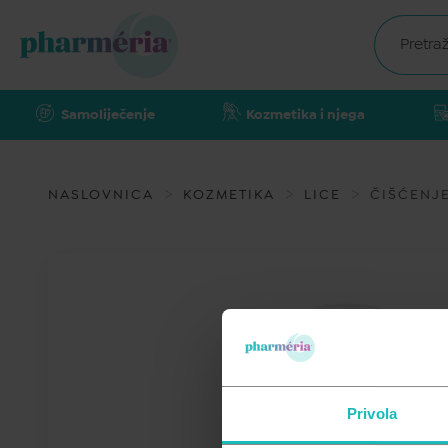
Samoliječenje
Kozmetika i njega
NASLOVNICA
KOZMETIKA
LICE
ČIŠĆENJE
Privola