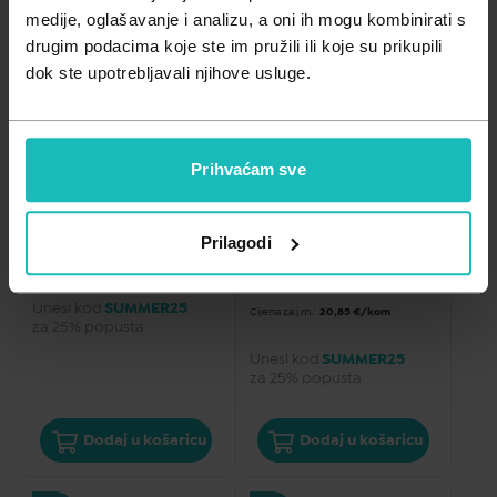
Zdravlje muškarca
Minerali
medije, oglašavanje i analizu, a oni ih mogu kombinirati s
drugim podacima koje ste im pružili ili koje su prikupili
Zdravlje žene
Probiotici i prebiotici
dok ste upotrebljavali njihove usluge.
Vitamini
La Roche Posay Hyalu 
DEZODORANSI I
Prihvaćam sve
ANTIPERSPIRANTI
B5 Suract Serum, 30ml
La Roche-Posay 24-
satni dezodorans, 50ml, 
44,68
€
Duo pack
Prilagodi
Cijena za j.m.:
44,68 €/kom
20,85
€
Unesi kod
SUMMER25
Cijena za j.m.:
20,85 €/kom
za 25% popusta
Unesi kod
SUMMER25
za 25% popusta
Dodaj u košaricu
Dodaj u košaricu