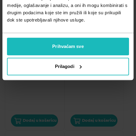
Zdravlje muškarca
Minerali
medije, oglašavanje i analizu, a oni ih mogu kombinirati s
drugim podacima koje ste im pružili ili koje su prikupili
Zdravlje žene
Probiotici i prebiotici
dok ste upotrebljavali njihove usluge.
Vitamini
UMOR I ISCRPLJENOST
UMOR I ISCRPLJENOST
Prihvaćam sve
Magnezij Direkt Plus 
Magnezij gel MiVita  
MiVita 20x375mg
100ml
Prilagodi
7,40
€
9,98
€
Cijena za j.m.:
0,37 €/kom
Cijena za j.m.:
99,80 €/l
Dodaj u košaricu
Dodaj u košaricu