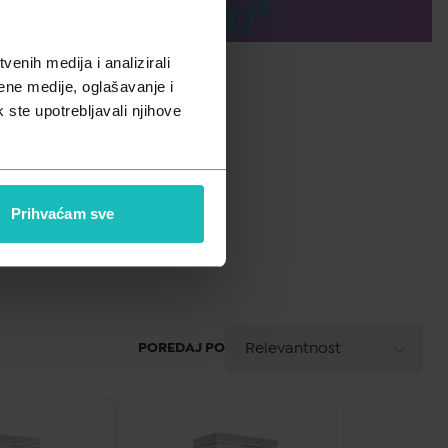
enih medija i analizirali
ene medije, oglašavanje i
k ste upotrebljavali njihove
Prihvaćam sve
A - Z
Relevantnost
POREDAJ PO
Z - A
Najniža cijena