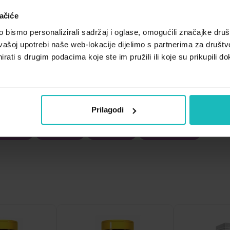
ačiće
bismo personalizirali sadržaj i oglase, omogućili značajke društv
vašoj upotrebi naše web-lokacije dijelimo s partnerima za društv
rati s drugim podacima koje ste im pružili ili koje su prikupili do
Prilagodi
tamin D
Vitamin E
Vitamin K
Multivitamini