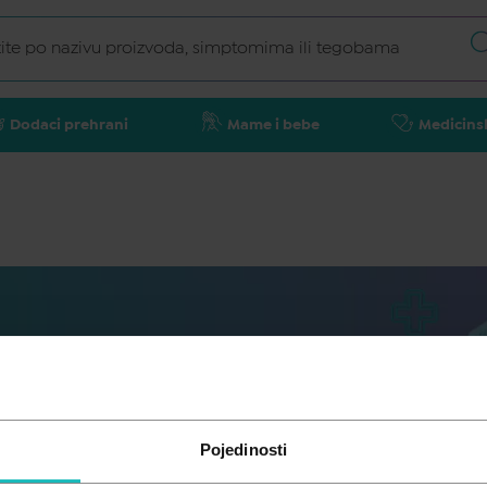
Dodaci prehrani
Mame i bebe
Medicins
Pojedinosti