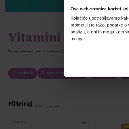
Ova web-stranica koristi kol
Kolačiće upotrebljavamo kako 
promet. Isto tako, podatke o 
analizu, a oni ih mogu kombini
Vitamini
usluge.
Važna obavijest prema Zakonu o zaštiti potrošača.
Vitamin A
B kompleks vitamini
Vitamin C
Vi
Filtriraj
(309 proizvoda)
CIJENA