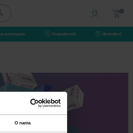
0
ka pomagala
Pogodnosti
Brandovi
O nama