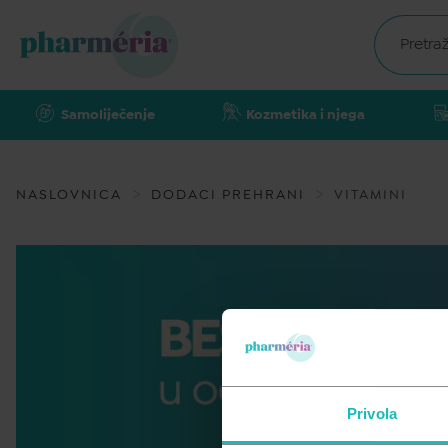
Samoliječenje
Kozmetika i njega
NASLOVNICA
DODACI PREHRANI
VITAMINI
Privola