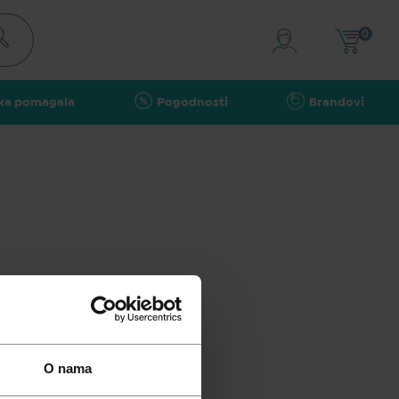
0
ka pomagala
Pogodnosti
Brandovi
O nama