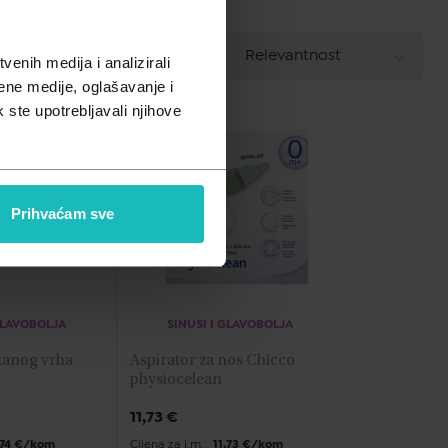
A - Z
Relevantnost
POREDAJ PO
enih medija i analizirali
Z - A
ene medije, oglašavanje i
k ste upotrebljavali njihove
Najniža cijena
Najviša cijena
Prihvaćam sve
GLAVOBOLJA
SINUSI I GLAVOBOLJA
anog vrha 
Aspirator za nos Chicco 
physiocelean
11,73
€
,74 €/kom
Cijena za j.m.:
11,73 €/kom