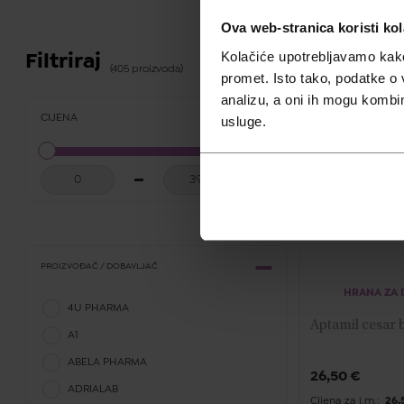
Ova web-stranica koristi kol
Kolačiće upotrebljavamo kako 
Filtriraj
(405 proizvoda)
promet. Isto tako, podatke o 
analizu, a oni ih mogu kombini
usluge.
CIJENA
PROIZVOĐAČ / DOBAVLJAČ
HRANA ZA
4U PHARMA
A1
ABELA PHARMA
26,50
€
ADRIALAB
Cijena za j.m.:
26,