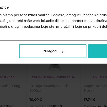
ačiće
bismo personalizirali sadržaj i oglase, omogućili značajke društv
vašoj upotrebi naše web-lokacije dijelimo s partnerima za društv
rati s drugim podacima koje ste im pružili ili koje su prikupili do
Prilagodi
 DOJENČAD
ZDRAVLJE SRCA I CIRKULACIJA
SINUSI I 
Aptamil cesar biotik 2, 800g 
Aronija matični sok PIP 
Aspirator mek
1000ml
Nosko
10,09
€
17,74
€
50 €/kom
Cijena za j.m.:
10,09 €/l
Cijena za j.m.:
17