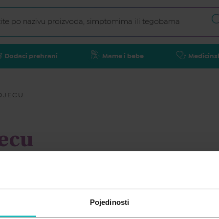
Dodaci prehrani
Mame i bebe
Medicins
 DJECU
jecu
de varalice
Bočice i sisači
Pojedinosti