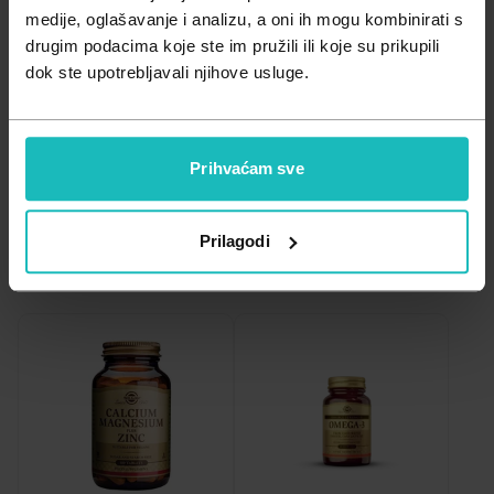
Zdravlje muškarca
Minerali
Važna obavijest prema Zakonu o zaštiti potrošača.
medije, oglašavanje i analizu, a oni ih mogu kombinirati s
drugim podacima koje ste im pružili ili koje su prikupili
Zdravlje žene
Probiotici i prebiotici
dok ste upotrebljavali njihove usluge.
Trudnice
Reproduktivna dob
Postmenopauza
Vitamini
Prihvaćam sve
A - Z
Filtriraj
Relevantnost
Prilagodi
Z - A
Najniža cijena
Najviša cijena