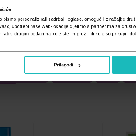
ačiće
bismo personalizirali sadržaj i oglase, omogućili značajke društv
vašoj upotrebi naše web-lokacije dijelimo s partnerima za društv
rati s drugim podacima koje ste im pružili ili koje su prikupili do
Prilagodi
Oko, uho, usta i zubi
Srce i krvne žile
Probava
Preh
škarca