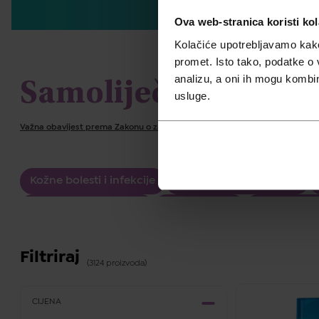
Ova web-stranica koristi kol
Kolačiće upotrebljavamo kako 
promet. Isto tako, podatke o 
analizu, a oni ih mogu kombini
Samoliječenje
usluge.
Važna obavijest prema Zakonu o zaštiti potrošača.
Kožne bolesti i infekcije
Opće stanje organizma
Kosti mišići i zglobovi
Zdravlje žene
Zdravlje mu
Filtriraj
(3124 proizvoda)
CIJENA