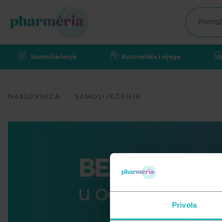
Samoliječenje
Kozmetika i njega
NASLOVNICA
SAMOLIJEČENJE
Privola