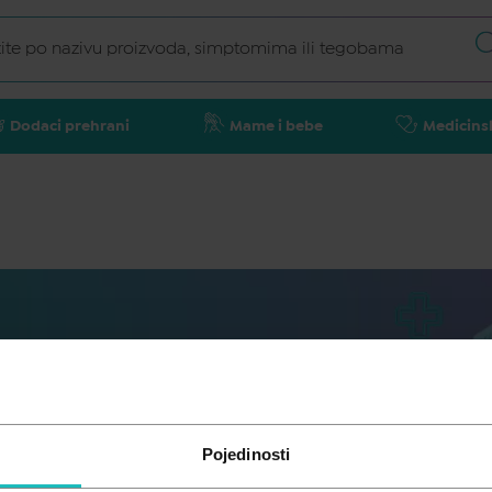
Dodaci prehrani
Mame i bebe
Medicins
Pojedinosti