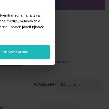
enih medija i analizirali
ene medije, oglašavanje i
k ste upotrebljavali njihove
Prihvaćam sve
lada i gripa
Prikaži više kategorija
A - Z
Relevantnost
POREDAJ PO
Z - A
Najniža cijena