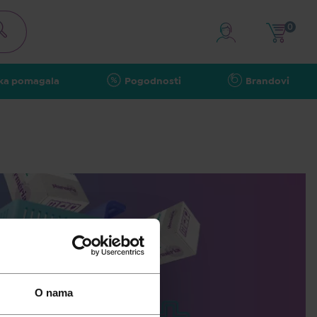
0
ka pomagala
Pogodnosti
Brandovi
O nama