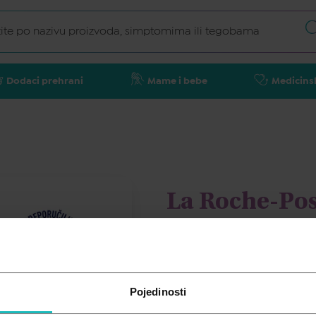
Dodaci prehrani
Mame i bebe
Medicins
La Roche-Pos
krema za lic
LA ROCHE-POSAY
Pojedinosti
40,75
€