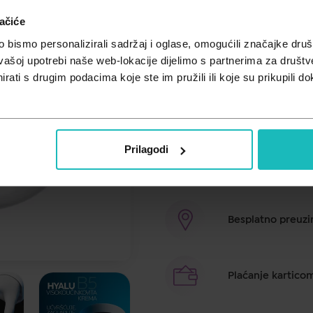
Cijena za j.m.:
40,75 €/kom
ačiće
Unesi kod
SUMMER25
za 25% po
bismo personalizirali sadržaj i oglase, omogućili značajke društv
vašoj upotrebi naše web-lokacije dijelimo s partnerima za društv
La Roche-Posay Hyalu B5 aktivna
rati s drugim podacima koje ste im pružili ili koje su prikupili do
hidratacije, obnavlja i jača pri
bore djeluju vidljivo umanjeno, 
sve tipove kože. Sastojci uključuju
Prilagodi
Brza dostava u ro
Besplatno preuzim
Plaćanje kartico