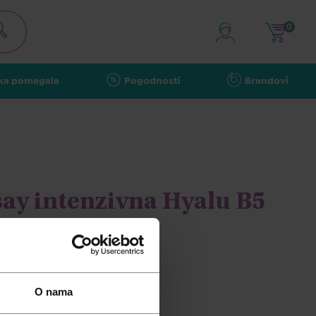
0
ka pomagala
Pogodnosti
Brandovi
ay intenzivna Hyalu B5
e, 50ml
O nama