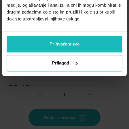
Zdravlje muškarca
Minerali
medije, oglašavanje i analizu, a oni ih mogu kombinirati s
drugim podacima koje ste im pružili ili koje su prikupili
Zdravlje žene
Probiotici i prebiotici
dok ste upotrebljavali njihove usluge.
Vitamini
Prihvaćam sve
Dodaj na listu želja
Prilagodi
Važna obavijest prema Zakonu o zaštiti potrošača.
.
20,45
€
Cijena za j.m.:
20,45 €/kom
Unesi kod
SUMMER25
za 25% popusta
NAN OPTIPRO 1 HMOje početna mliječna hrana za zdravu
Dodaj u košaricu
dojenčad. Proizvod pogodan za posebne prehrambene
potrebe dojenčadi od rođenja, kada se ne doje ili se