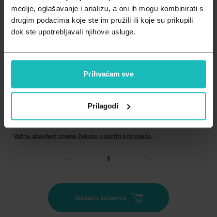
Zdravlje muškarca
Minerali
medije, oglašavanje i analizu, a oni ih mogu kombinirati s
drugim podacima koje ste im pružili ili koje su prikupili
Zdravlje žene
Probiotici i prebiotici
dok ste upotrebljavali njihove usluge.
Vitamini
Prihvaćam sve
Prilagodi
Dodaj na listu želja
Važna obavijest prema Zakonu o zaštiti potrošača.
.
18,90
27,00 €
€
Cijena za j.m.:
27,00 €/kom
NC zadnjih 30 dana:
27,00 €
Akcija vrijedi do:
31.08.2026.
Dodaj u košaricu