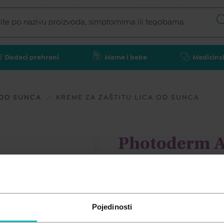
Dodaci prehrani
Mame i bebe
Medicins
 OD SUNCA
KREME ZA ZAŠTITU LICA OD SUNCA
Photoderm A
protiv tamnih
Photoderm S
BIODERMA
Pojedinosti