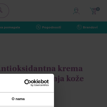
0
ka pomagala
Pogodnosti
Brandovi
ntioksidantna krema
 mrlja i starenja kože
PF50+ 40ml
O nama