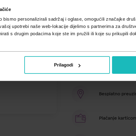
19,64
ačiće
28,05 
€
bismo personalizirali sadržaj i oglase, omogućili značajke društv
Cijena za j.m.:
28,05 €/kom
NC zadnjih 30 dana:
28,05 €
vašoj upotrebi naše web-lokacije dijelimo s partnerima za društv
Akcija vrijedi do:
31.08.2026.
rati s drugim podacima koje ste im pružili ili koje su prikupili do
Antioksidantna krema protiv tamni
Prilagodi
Brza dostava u ro
Besplatno preuzim
Plaćanje kartico