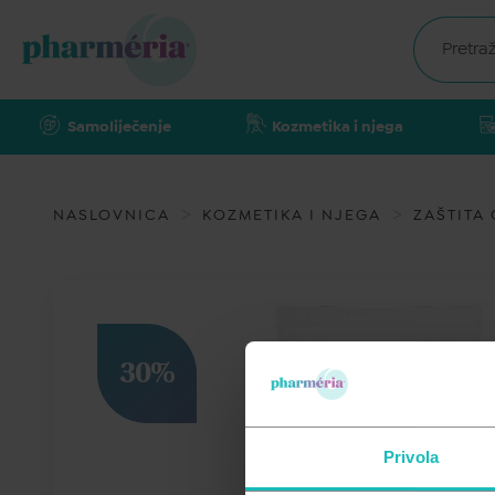
Samoliječenje
Kozmetika i njega
NASLOVNICA
KOZMETIKA I NJEGA
ZAŠTITA
30%
Privola