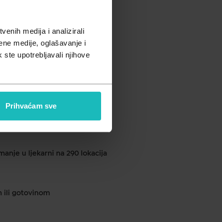
€
enih medija i analizirali
ene medije, oglašavanje i
k ste upotrebljavali njihove
h mrlja i starenja kože.
Prihvaćam sve
ku od 1 do 2 dana
anje u ljekarni na 290 lokacija
m ili gotovinom