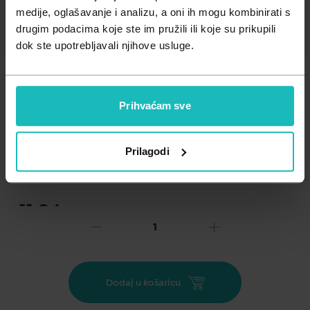
Zdravlje muškarca
Minerali
medije, oglašavanje i analizu, a oni ih mogu kombinirati s
drugim podacima koje ste im pružili ili koje su prikupili
Zdravlje žene
Probiotici i prebiotici
dok ste upotrebljavali njihove usluge.
Vitamini
Prihvaćam sve
Dodaj na listu želja
Prilagodi
Važna obavijest prema Zakonu o zaštiti potrošača.
.
11,24
€
Cijena za j.m.:
11,24 €/kom
Unesi kod
SUMMER25
za 25% popusta
SVR Cicavit+ balzam za usne idealan je za ispucale, ozlijeđene
Dodaj u košaricu
i nadražene usne. Siguran za dojenčad, djecu i odrasle.
Omogućava izgradnju kožne barijere, njegu i zaštitu usana,