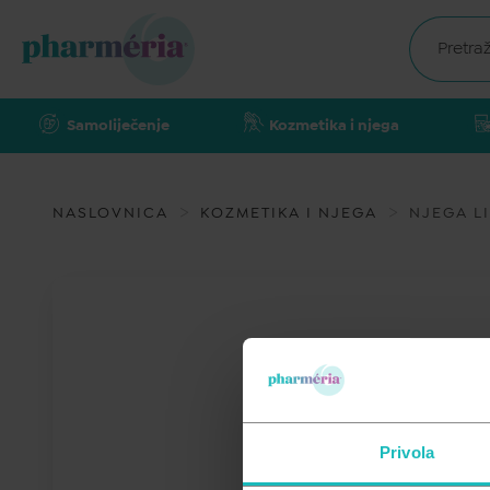
Samoliječenje
Kozmetika i njega
NASLOVNICA
KOZMETIKA I NJEGA
NJEGA L
Privola