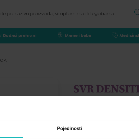
Dodaci prehrani
Mame i bebe
Medicins
ICA
SVR DENSITI
oko očiju, 15
SVR
Pojedinosti
36,96
€