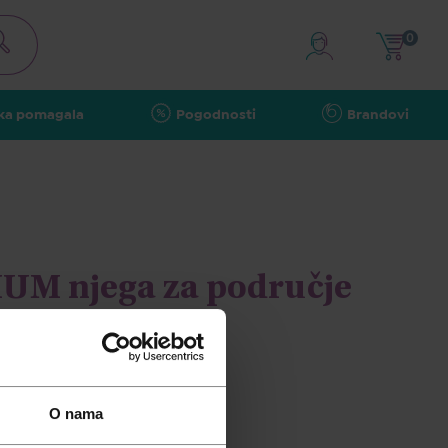
0
ka pomagala
Pogodnosti
Brandovi
UM njega za područje
 ml
O nama