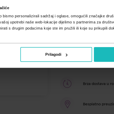
ačiće
Cijena za j.m.:
36,96 €/kom
bismo personalizirali sadržaj i oglase, omogućili značajke društv
DERMATOLOŠKI AKTIVNI SASTOJ
vašoj upotrebi naše web-lokacije dijelimo s partnerima za društv
fragmentirana hijaluronska kiselin
rati s drugim podacima koje ste im pružili ili koje su prikupili do
restrukturira epidermis i vraća 
aminokiselina + tetrapeptidi – ko
blistavost području oko očiju 
područje oko očiju pruža ciljano 
zaglađeno i restrukturirano, a po
Prilagodi
podočnjaci i natečenost su korigir
blistavost.
Brza dostava u ro
Besplatno preuzim