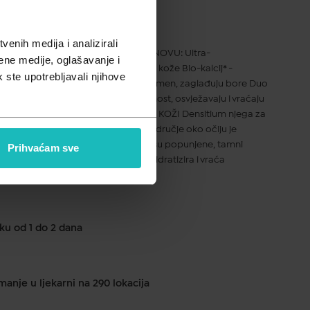
enih medija i analizirali
CI KOJI PRUŽAJU CJELOKUPNU OBNOVU: Ultra-
ene medije, oglašavanje i
a – popunjava i jača potporna tkiva kože Bio-kalcij* -
k ste upotrebljavali njihove
koži gustoću Goji bobice– vraćaju volumen, zaglađuju bore Duo
rigiraju tamne podočnjake i natečenost, osvježavaju i vraćaju
UČINKOVITOST DOKAZANA NA ZRELOJ KOŽI Densitium njega za
i cjelokupno anti-age djelovanje. Područje oko očiju je
gled je otvoreniji. Ekspresijske bore su popunjene, tamni
Prihvaćam sve
ani. Bogata, svilenskasta tekstura hidratizira i vraća
ku od 1 do 2 dana
anje u ljekarni na 290 lokacija