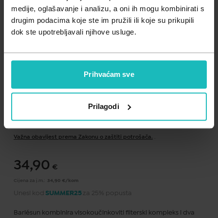
Zdravlje muškarca
Minerali
medije, oglašavanje i analizu, a oni ih mogu kombinirati s
drugim podacima koje ste im pružili ili koje su prikupili
Zdravlje žene
Probiotici i prebiotici
dok ste upotrebljavali njihove usluge.
Vitamini
Prihvaćam sve
Prilagodi
Dodaj na listu želja
Važna obavijest prema Zakonu o zaštiti potrošača.
.
34,90
€
Cijena za j.m.:
34,90 €/kom
Unesi kod
SUMMER25
za 25% popusta
Bariésun kombinira visokoučinkoviti filterski kompleks i dva