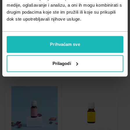
Zdravlje muškarca
Minerali
Važna obavijest prema Zakonu o zaštiti potrošača.
medije, oglašavanje i analizu, a oni ih mogu kombinirati s
drugim podacima koje ste im pružili ili koje su prikupili
Zdravlje žene
Probiotici i prebiotici
dok ste upotrebljavali njihove usluge.
Medicinski uređaji
Medicinski proizvodi
Mirisi,
Vitamini
Prihvaćam sve
A - Z
Filtriraj
Relevantnost
Prilagodi
Z - A
Najniža cijena
Najviša cijena