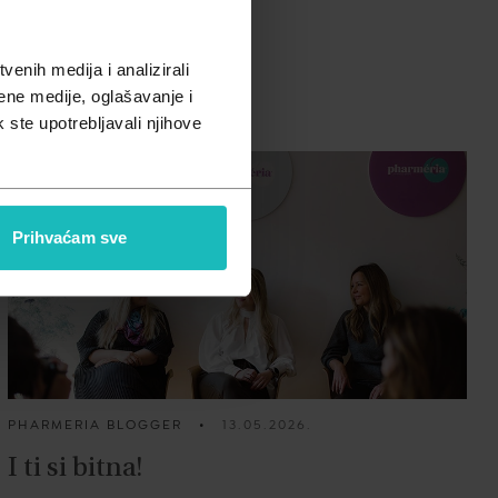
enih medija i analizirali
ene medije, oglašavanje i
k ste upotrebljavali njihove
Prihvaćam sve
PHARMERIA BLOGGER
•
13.05.2026.
I ti si bitna!