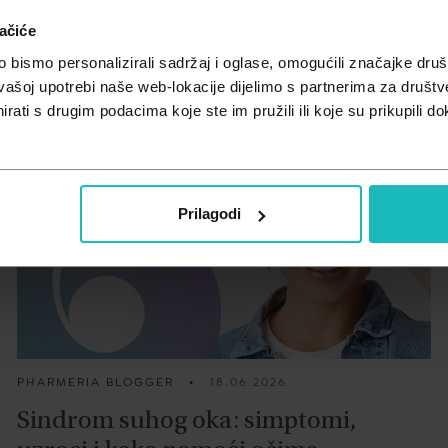
teti života.
ačiće
bismo personalizirali sadržaj i oglase, omogućili značajke društv
vašoj upotrebi naše web-lokacije dijelimo s partnerima za društv
rati s drugim podacima koje ste im pružili ili koje su prikupili do
Prilagodi
PHARMERIA BLOGGER
•
18.06.2026.
Sindrom suhog oka: simptomi,