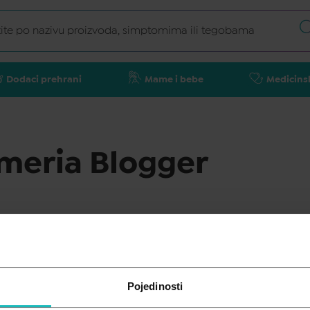
Dodaci prehrani
Mame i bebe
Medicins
meria Blogger
gger okuplja tim mladih, ambicioznih stručnjaka koji dj
eće hrvatske veledrogerije Medike. Pharmeria tim nepr
kroz suradnju sa stručnjacima iz područja farmacije, zdr
Pojedinosti
rati i podržati svoje čitatelje, pomažući im da donesu pr