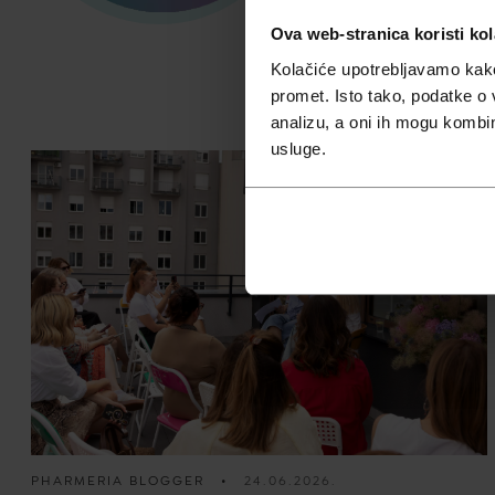
zdravlju i kvali
Prikaži više
Ova web-stranica koristi kol
Kolačiće upotrebljavamo kako 
promet. Isto tako, podatke o 
analizu, a oni ih mogu kombini
usluge.
PHARMERIA BLOGGER
•
24.06.2026.