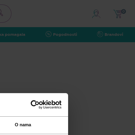
0
ka pomagala
Pogodnosti
Brandovi
eluju u sklopu web
estano proširuje
avstva, medicine i
O nama
omišljene odluke o