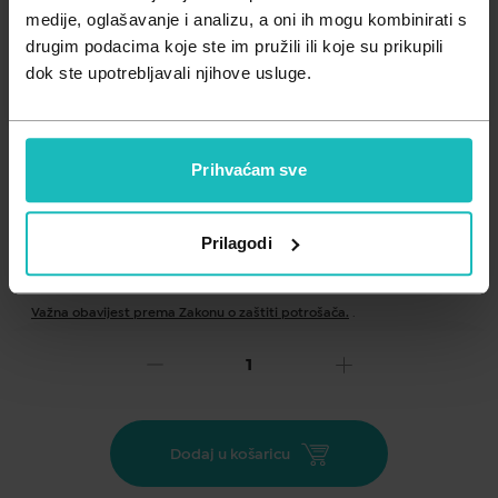
Zdravlje muškarca
Minerali
medije, oglašavanje i analizu, a oni ih mogu kombinirati s
drugim podacima koje ste im pružili ili koje su prikupili
Zdravlje žene
Probiotici i prebiotici
dok ste upotrebljavali njihove usluge.
Vitamini
Prihvaćam sve
Prilagodi
Dodaj na listu želja
Važna obavijest prema Zakonu o zaštiti potrošača.
.
26,26
€
Cijena za j.m.:
52,52 €/l
Unesi kod
SUMMER25
za 25% popusta
Dodaj u košaricu
Sindet za svakodnevno pranje i njegu lica i tijela. Bogat,